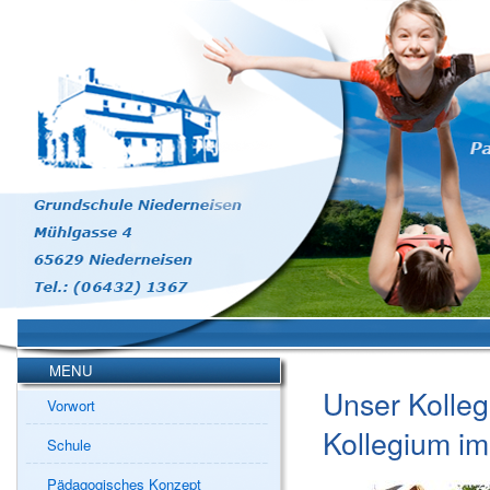
MENU
Unser Kollegi
Vorwort
Kollegium im
Schule
Pädagogisches Konzept