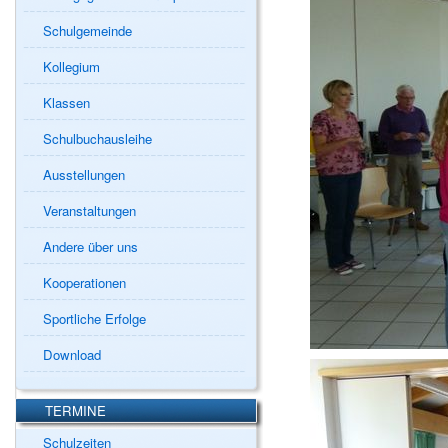
Schulgemeinde
Kollegium
Klassen
Schulbuchausleihe
Ausstellungen
Veranstaltungen
Andere über uns
Kooperationen
Sportliche Erfolge
Download
TERMINE
Schulzeiten