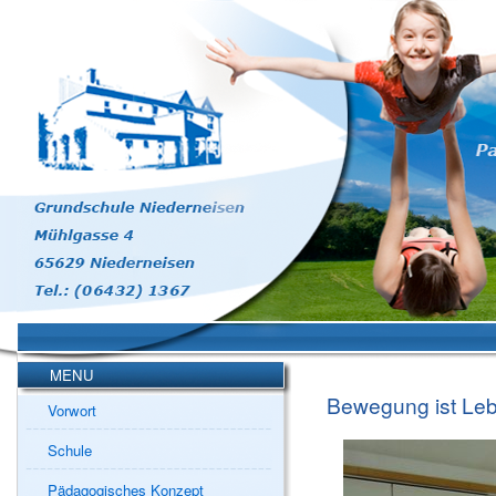
MENU
Bewegung ist Le
Vorwort
Schule
Pädagogisches Konzept