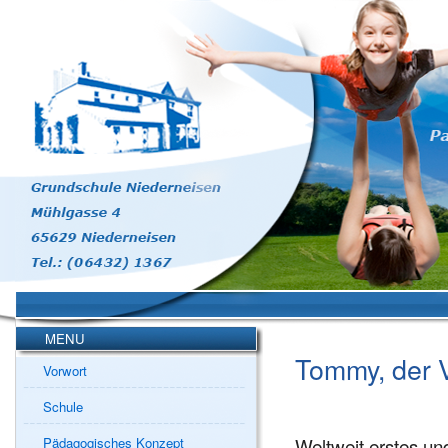
MENU
Tommy, der 
Vorwort
Schule
Weltweit erstes un
Pädagogisches Konzept