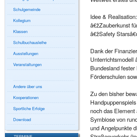
Schulgemeinde
Idee & Realisat
Kollegium
â€žZauberkunst fü
Klassen
â€žSafety Starsâ€
Schulbuchausleihe
Dank der Finanzier
Ausstellungen
Unterrichtsmodell
Veranstaltungen
Bundesland fester 
Förderschulen sowi
Andere über uns
Zu den bisher bewä
Kooperationen
Handpuppenspiels 
Sportliche Erfolge
noch das Element 
Symbiose von rund 
Download
und Angelpunkte di
Straßenverkehr (i
TERMINE