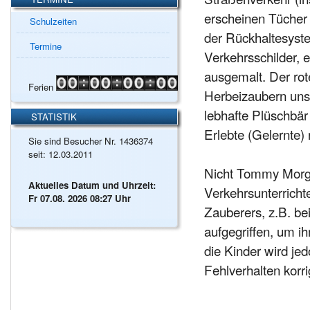
erscheinen Tücher 
Schulzeiten
der Rückhaltesyst
Termine
Verkehrsschilder,
ausgemalt. Der ro
Ferien
Herbeizaubern uns
lebhafte Plüschbär
STATISTIK
Erlebte (Gelernte)
Sie sind Besucher Nr. 1436374
seit: 12.03.2011
Nicht Tommy Morga
Aktuelles Datum und Uhrzeit:
Verkehrsunterricht
Fr 07.08. 2026 08:27 Uhr
Zauberers, z.B. be
aufgegriffen, um i
die Kinder wird je
Fehlverhalten korrig