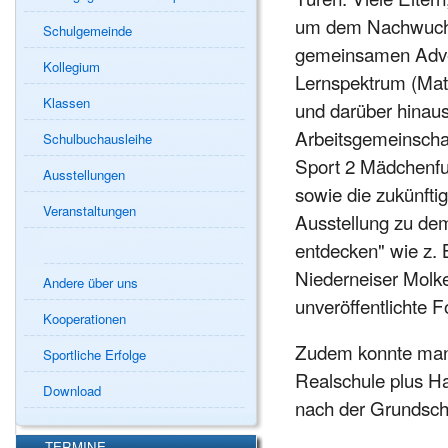
um dem Nachwuchs 
Schulgemeinde
gemeinsamen Adven
Kollegium
Lernspektrum (Math
Klassen
und darüber hinaus
Arbeitsgemeinschaf
Schulbuchausleihe
Sport 2 Mädchenfuß
Ausstellungen
sowie die zukünft
Veranstaltungen
Ausstellung zu de
entdecken" wie z.
Niederneiser Molke
Andere über uns
unveröffentlichte 
Kooperationen
Zudem konnte man 
Sportliche Erfolge
Realschule plus H
Download
nach der Grundschu
TERMINE