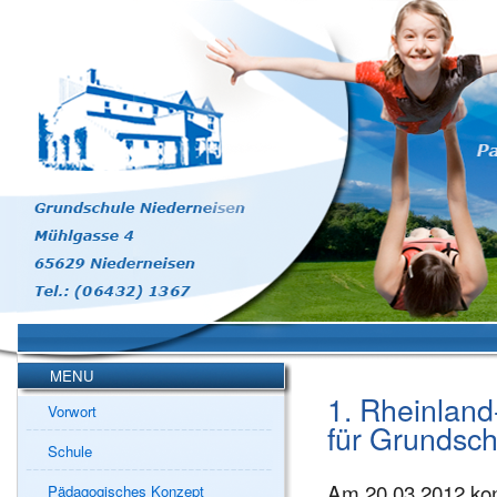
MENU
1. Rheinland
Vorwort
für Grundsc
Schule
Am 20.03.2012 kon
Pädagogisches Konzept