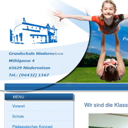
MENU
Wir sind die Klas
Vorwort
Schule
Pädagogisches Konzept