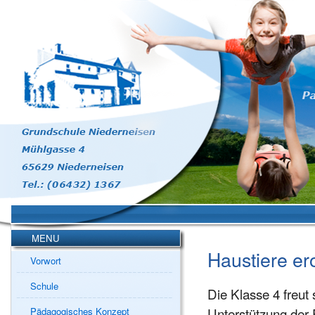
MENU
Haustiere er
Vorwort
Schule
Die Klasse 4 freut
Unterstützung der E
Pädagogisches Konzept