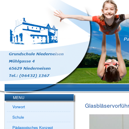
MENU
Glasbläservorfüh
Vorwort
Schule
Pädagogisches Konzept