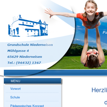
MENU
Herzl
Vorwort
Schule
Pädagogisches Konzept